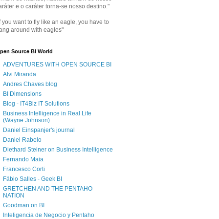
aráter e o caráter torna-se nosso destino."
If you want to fly like an eagle, you have to
ang around with eagles"
pen Source BI World
ADVENTURES WITH OPEN SOURCE BI
Alvi Miranda
Andres Chaves blog
BI Dimensions
Blog - IT4Biz IT Solutions
Business Intelligence in Real Life
(Wayne Johnson)
Daniel Einspanjer's journal
Daniel Rabelo
Diethard Steiner on Business Intelligence
Fernando Maia
Francesco Corti
Fábio Salles - Geek BI
GRETCHEN AND THE PENTAHO
NATION
Goodman on BI
Inteligencia de Negocio y Pentaho