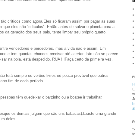
M
tão críticos como agora.Eles só ficaram assim por pagar as suas
r que eles são “ridículos". Então antes de salvar o planeta para a
s da geração dos seus pais, tente limpar seu próprio quarto.
 entre vencedores e perdedores, mas a vida não é assim. Em
no e tem quantas chances precisar até acertar. Isto não se parece
ar na bola, está despedido, RUA !!!Faça certo da primeira vez.
ão terá sempre os verões livres eé pouco provável que outros
F
sno fim de cada período.
F
E
w
 pessoas têm quedeixar o barzinho ou a boatee ir trabalhar.
J
h
a
tesque os demais julgam que são uns babacas).Existe uma grande
 um deles.
R
"
t