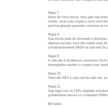
Regra 7
Antes de você nascer, seus pais não eram 
contas, lavar suas roupas e ouvir você dize
próxima geração querendo consertar os erro
Regra 8
Sua escola pode ter eliminado a distinção
algumas escolas você não repete mais de a
comabsolutamente NADA na vida real.Se pis
Regra 9
A vida não é dividida em semestres.Você n
empregadoso ajudem a cumprir suas tarefa
Regra 10
Televisão NÃO é vida real.Na vida real, as
Regra 11
Seja legal com os CDFs (aqueles estudan
probabilidade devocê vir a trabalhar PARA
Bill Gates.