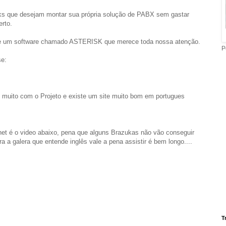
ks que desejam montar sua própria solução de PABX sem gastar
erto.
e um software chamado ASTERISK que merece toda nossa atenção.
P
se:
 muito com o Projeto e existe um site muito bom em portugues
rnet é o video abaixo, pena que alguns Brazukas não vão conseguir
a a galera que entende inglês vale a pena assistir é bem longo....
T