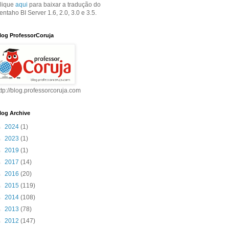
lique
aqui
para baixar a tradução do
entaho BI Server 1.6, 2.0, 3.0 e 3.5.
log ProfessorCoruja
ttp://blog.professorcoruja.com
log Archive
►
2024
(1)
►
2023
(1)
►
2019
(1)
►
2017
(14)
►
2016
(20)
►
2015
(119)
►
2014
(108)
►
2013
(78)
►
2012
(147)