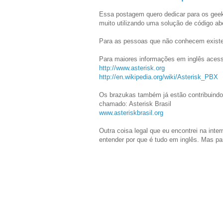
Essa postagem quero dedicar para os gee
muito utilizando uma solução de código ab
Para as pessoas que não conhecem exist
Para maiores informações em inglês aces
http://www.asterisk.org
http://en.wikipedia.org/wiki/Asterisk_PBX
Os brazukas também já estão contribuindo
chamado: Asterisk Brasil
www.asteriskbrasil.org
Outra coisa legal que eu encontrei na inte
entender por que é tudo em inglês. Mas par