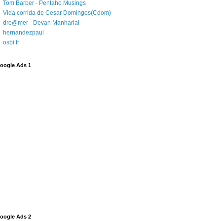
Tom Barber - Pentaho Musings
Vida corrida de Cesar Domingos(Cdom)
dre@mer - Devan Manharlal
hernandezpaul
osbi.fr
oogle Ads 1
oogle Ads 2