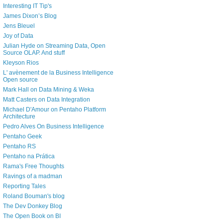
Interesting IT Tip's
James Dixon’s Blog
Jens Bleuel
Joy of Data
Julian Hyde on Streaming Data, Open
Source OLAP. And stuff
Kleyson Rios
L' avènement de la Business Intelligence
Open source
Mark Hall on Data Mining & Weka
Matt Casters on Data Integration
Michael D'Amour on Pentaho Platform
Architecture
Pedro Alves On Business Intelligence
Pentaho Geek
Pentaho RS
Pentaho na Prática
Rama's Free Thoughts
Ravings of a madman
Reporting Tales
Roland Bouman's blog
The Dev Donkey Blog
The Open Book on BI