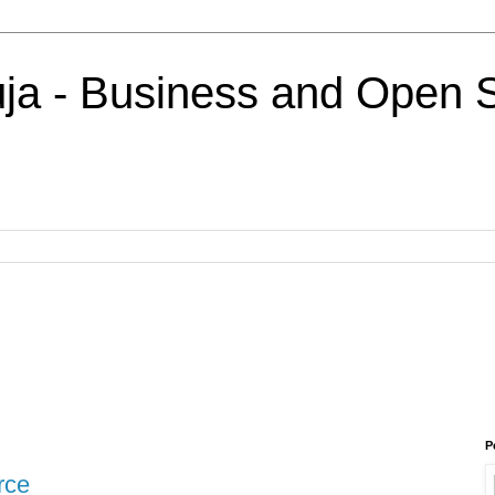
uja - Business and Open 
P
rce