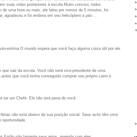
em suas vidas posteriores à escola.Muito conciso, todos
 de uma hora ou mais, ele falou por menos de 5 minutos, foi
, agradeceu e foi embora em seu helicóptero a jato ...
to-estima.O mundo espera que você faça alguma coisa útil por ele
que sair da escola. Você não será vice-presidente de uma
,antes que você tenha conseguido comprar seu próprio carro e
é ter um Chefe. Ele não terá pena de você.
s férias não está abaixo da sua posição social. Seus avós têm uma
e oportunidade.
is.Então não lamente seus erros, aprenda com eles.