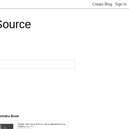
Source
entaho Book