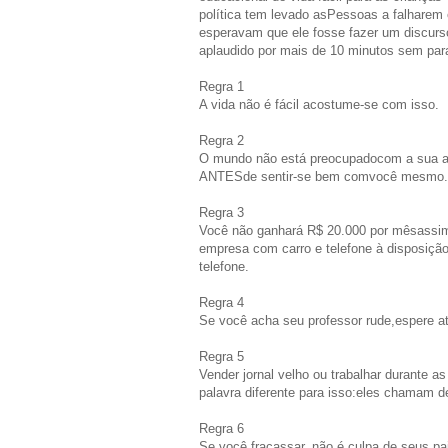
política tem levado asPessoas a falharem 
esperavam que ele fosse fazer um discurso
aplaudido por mais de 10 minutos sem parar
Regra 1
A vida não é fácil acostume-se com isso.
Regra 2
O mundo não está preocupadocom a sua au
ANTESde sentir-se bem comvocê mesmo.
Regra 3
Você não ganhará R$ 20.000 por mêsassim 
empresa com carro e telefone à disposição
telefone.
Regra 4
Se você acha seu professor rude,espere at
Regra 5
Vender jornal velho ou trabalhar durante a
palavra diferente para isso:eles chamam d
Regra 6
Se você fracassar, não é culpa de seus pa