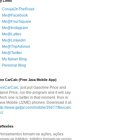
y Links
CorujaOnTheRoad
Me@Facebook
Me@FourSquare
Me@Instagram
Me@Lattes
Me@Linkedin
Me@TripAdvisor
Me@Twitter
My Italian Blog
Personal Blog
lex CarCalc (Free Java Mobile App)
lexCarCalc
, just put Gasoline Price and
tanol Price, run the program and it will say
hich one is better in that moment. Run in
ava Mobile (J2ME) phones. Download it at:
ttp://www.getjar.com/mobile/35677/flexcarc
lc/
eflexões
Pensamentos tornam-se ações, ações
ornam-se hábitos, hábitos tornam-se nosso