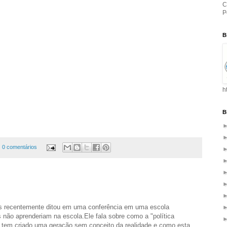
C
P
B
h
B
0 comentários
es recentemente ditou em uma conferência em uma escola
 não aprenderiam na escola.Ele fala sobre como a "política
s" tem criado uma geração sem conceito da realidade,e como esta