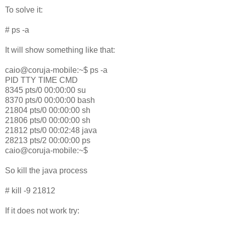
To solve it:
# ps -a
It will show something like that:
caio@coruja-mobile:~$ ps -a
PID TTY TIME CMD
8345 pts/0 00:00:00 su
8370 pts/0 00:00:00 bash
21804 pts/0 00:00:00 sh
21806 pts/0 00:00:00 sh
21812 pts/0 00:02:48 java
28213 pts/2 00:00:00 ps
caio@coruja-mobile:~$
So kill the java process
# kill -9 21812
If it does not work try: