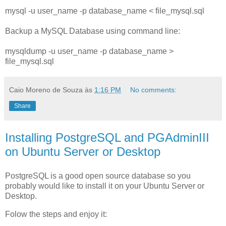
mysql -u
user_name -p
database_name < file_mysql.sql
Backup a MySQL Database using command line:
mysqldump -u user_name
-p
database_name >
file_mysql.sql
Caio Moreno de Souza
às
1:16 PM
No comments:
Share
Installing PostgreSQL and PGAdminIII
on Ubuntu Server or Desktop
PostgreSQL is a good open source database so you
probably would like to install it on your Ubuntu Server or
Desktop.
Folow the steps and enjoy it: