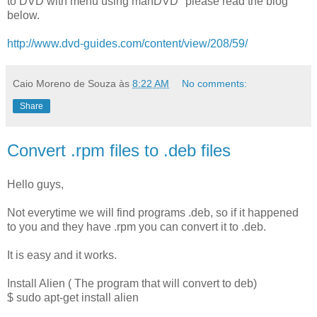
to DVD with menu using manDVD" please read the blog
below.
http://www.dvd-guides.com/content/view/208/59/
Caio Moreno de Souza
às
8:22 AM
No comments:
Share
Convert .rpm files to .deb files
Hello guys,
Not everytime we will find programs .deb, so if it happened
to you and they have .rpm you can convert it to .deb.
It is easy and it works.
Install Alien ( The program that will convert to deb)
$ sudo apt-get install alien