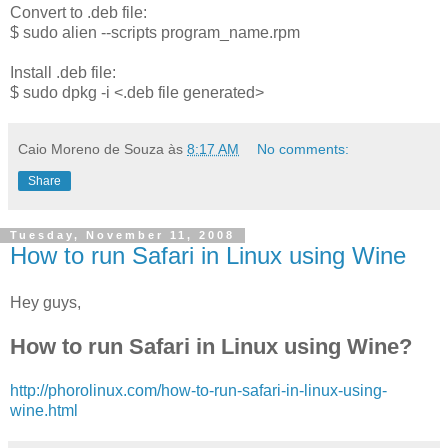
Convert to .deb file:
$ sudo alien --scripts program_name.rpm
Install .deb file:
$ sudo dpkg -i <.deb file generated>
Caio Moreno de Souza
às
8:17 AM
No comments:
Share
Tuesday, November 11, 2008
How to run Safari in Linux using Wine
Hey guys,
How to run Safari in Linux using Wine?
http://phorolinux.com/how-to-run-safari-in-linux-using-
wine.html