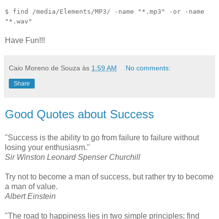
$ find /media/Elements/MP3/ -name "*.mp3" -or -name
"*.wav"
Have Fun!!!
Caio Moreno de Souza
às
1:59 AM
No comments:
Share
Good Quotes about Success
"Success is the ability to go from failure to failure without
losing your enthusiasm."
Sir Winston Leonard Spenser Churchill
Try not to become a man of success, but rather try to become
a man of value.
Albert Einstein
"The road to happiness lies in two simple principles; find