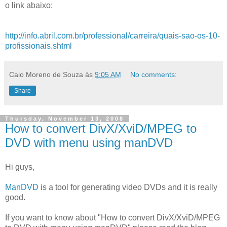
o link abaixo:
http://info.abril.com.br/professional/carreira/quais-sao-os-10-
profissionais.shtml
Caio Moreno de Souza
às
9:05 AM
No comments:
Share
Thursday, November 13, 2008
How to convert DivX/XviD/MPEG to
DVD with menu using manDVD
Hi guys,
ManDVD
is a tool for generating video DVDs and it is really
good.
If you want to know about "How to convert DivX/XviD/MPEG