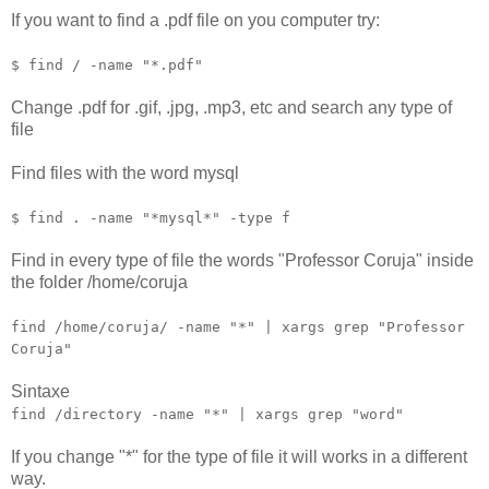
If you want to find a .pdf file on you computer try:
$ find / -name "*.pdf"
Change .pdf for .gif, .jpg, .mp3, etc and search any type of
file
Find files with the word mysql
$ find . -name "*mysql*" -type f
Find in every type of file the words "Professor Coruja" inside
the folder /home/coruja
find /home/coruja/ -name "*" | xargs grep "Professor
Coruja"
Sintaxe
find /directory -name "*" | xargs grep "word"
If you change "*" for the type of file it will works in a different
way.