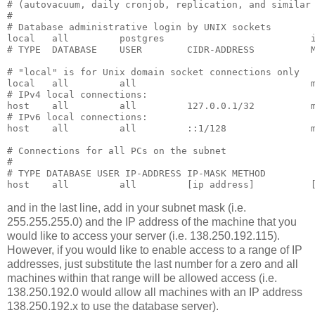
# (autovacuum, daily cronjob, replication, and similar
#
# Database administrative login by UNIX sockets
local   all         postgres                          
# TYPE  DATABASE    USER        CIDR-ADDRESS          
# "local" is for Unix domain socket connections only
local   all         all                               
# IPv4 local connections:
host    all         all         127.0.0.1/32          
# IPv6 local connections:
host    all         all         ::1/128               
# Connections for all PCs on the subnet
#
# TYPE DATABASE USER IP-ADDRESS IP-MASK METHOD
host    all         all         [ip address]          
and in the last line, add in your subnet mask (i.e.
255.255.255.0) and the IP address of the machine that you
would like to access your server (i.e. 138.250.192.115).
However, if you would like to enable access to a range of IP
addresses, just substitute the last number for a zero and all
machines within that range will be allowed access (i.e.
138.250.192.0 would allow all machines with an IP address
138.250.192.x to use the database server).