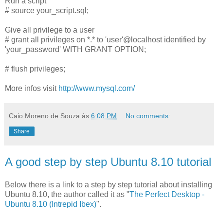
Run a script
# source your_script.sql;
Give all privilege to a user
# grant all privileges on *.* to 'user'@localhost identified by
'your_password' WITH GRANT OPTION;
# flush privileges;
More infos visit
http://www.mysql.com/
Caio Moreno de Souza
às
6:08 PM
No comments:
Share
A good step by step Ubuntu 8.10 tutorial
Below there is a link to a step by step tutorial about installing
Ubuntu 8.10, the author called it as "
The Perfect Desktop -
Ubuntu 8.10 (Intrepid Ibex)
".