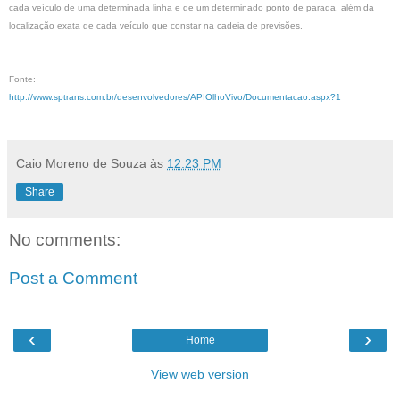
cada veículo de uma determinada linha e de um determinado ponto de parada, além da
localização exata de cada veículo que constar na cadeia de previsões.
Fonte:
http://www.sptrans.com.br/desenvolvedores/APIOlhoVivo/Documentacao.aspx?1
Caio Moreno de Souza
às
12:23 PM
Share
No comments:
Post a Comment
‹
›
Home
View web version