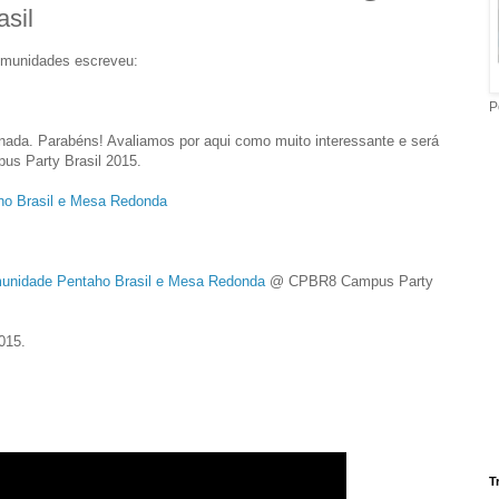
sil
Comunidades
escreveu:
P
nada. Parabéns! Avaliamos por aqui como muito interessante e será
us Party Brasil 2015.
ho Brasil e Mesa Redonda
unidade Pentaho Brasil e Mesa Redonda
@ CPBR8 Campus Party
015.
T