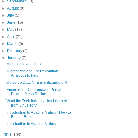
►
September
(13)
►
August
(9)
►
July
(5)
►
June
(15)
►
May
(17)
►
April
(21)
►
March
(6)
►
February
(8)
▼
January
(7)
Microsoft loves Linux
Microsoft to acquire Revolution
Analytics to help ...
Curso de Data Mining utilizando o R
Encontro da Comunidade Pentaho
Brasil e Mesa Redon...
What the Tech Industry Has Learned
from Linus Torv...
Introduction to Apache Mahout: How to
Build a Reco...
Introduction to Apache Mahout
►
2014
(108)