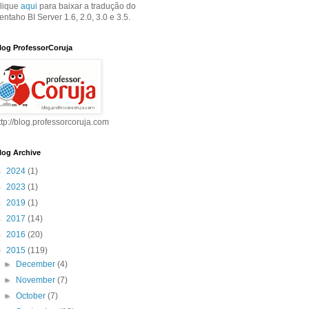
lique
aqui
para baixar a tradução do
entaho BI Server 1.6, 2.0, 3.0 e 3.5.
log ProfessorCoruja
ttp://blog.professorcoruja.com
log Archive
►
2024
(1)
►
2023
(1)
►
2019
(1)
►
2017
(14)
►
2016
(20)
▼
2015
(119)
►
December
(4)
►
November
(7)
►
October
(7)