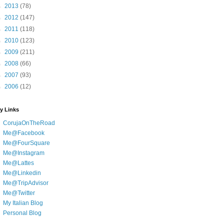
►
2013
(78)
►
2012
(147)
►
2011
(118)
►
2010
(123)
►
2009
(211)
►
2008
(66)
►
2007
(93)
►
2006
(12)
y Links
CorujaOnTheRoad
Me@Facebook
Me@FourSquare
Me@Instagram
Me@Lattes
Me@Linkedin
Me@TripAdvisor
Me@Twitter
My Italian Blog
Personal Blog