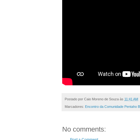
Postado por
Caio Moreno de Souza
às
11:41 AM
Marcadores:
Encontro da Comunidade Pentaho B
No comments:
Post a Comment