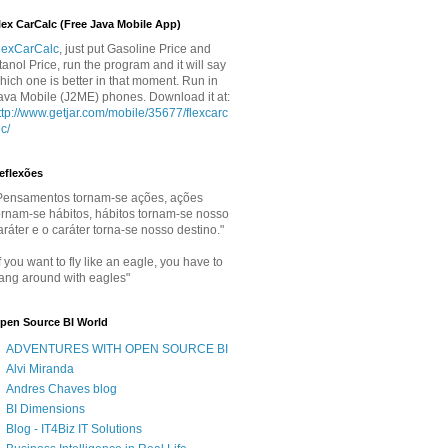
lex CarCalc (Free Java Mobile App)
lexCarCalc
, just put Gasoline Price and
tanol Price, run the program and it will say
hich one is better in that moment. Run in
ava Mobile (J2ME) phones. Download it at:
ttp://www.getjar.com/mobile/35677/flexcarc
lc/
eflexões
Pensamentos tornam-se ações, ações
ornam-se hábitos, hábitos tornam-se nosso
aráter e o caráter torna-se nosso destino."
If you want to fly like an eagle, you have to
ang around with eagles"
pen Source BI World
ADVENTURES WITH OPEN SOURCE BI
Alvi Miranda
Andres Chaves blog
BI Dimensions
Blog - IT4Biz IT Solutions