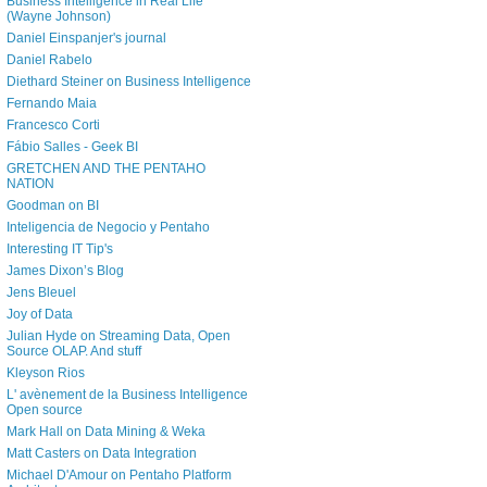
Business Intelligence in Real Life
(Wayne Johnson)
Daniel Einspanjer's journal
Daniel Rabelo
Diethard Steiner on Business Intelligence
Fernando Maia
Francesco Corti
Fábio Salles - Geek BI
GRETCHEN AND THE PENTAHO
NATION
Goodman on BI
Inteligencia de Negocio y Pentaho
Interesting IT Tip's
James Dixon’s Blog
Jens Bleuel
Joy of Data
Julian Hyde on Streaming Data, Open
Source OLAP. And stuff
Kleyson Rios
L' avènement de la Business Intelligence
Open source
Mark Hall on Data Mining & Weka
Matt Casters on Data Integration
Michael D'Amour on Pentaho Platform