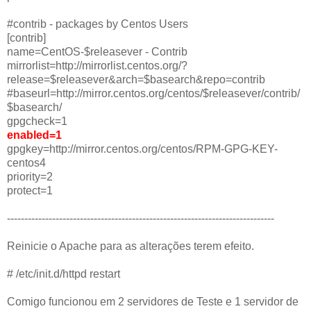
#contrib - packages by Centos Users
[contrib]
name=CentOS-$releasever - Contrib
mirrorlist=http://mirrorlist.centos.org/?
release=$releasever&arch=$basearch&repo=contrib
#baseurl=http://mirror.centos.org/centos/$releasever/contrib/
$basearch/
gpgcheck=1
enabled=1
gpgkey=http://mirror.centos.org/centos/RPM-GPG-KEY-
centos4
priority=2
protect=1
-----------------------------------------------------------------------------
Reinicie o Apache para as alterações terem efeito.
# /etc/init.d/httpd restart
Comigo funcionou em 2 servidores de Teste e 1 servidor de