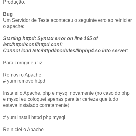
Produção.
Bug
Um Servidor de Teste aconteceu o seguinte erro ao reiniciar
o apache:
Starting httpd: Syntax error on line 165 of
/etc/httpd/conf/httpd.conf:
Cannot load /etc/httpd/modules/libphp4.so into server:
Para corrigir eu fiz:
Removi o Apache
# yum remove httpd
Instalei o Apache, php e mysql novamente (no caso do php
e mysql eu coloquei apenas para ter certeza que tudo
estava instalado corretamente)
# yum install httpd php mysql
Reiniciei o Apache