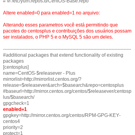
# vi /etc/yum.repos.d/CentOS-Base.repo
Altere enabled=0 para enabled=1 no arquivo:
Alterando esses parametros você está permitindo que
pacotes do centosplus e contribuições dos usuários possam
ser instalados, o PHP 5 e o MySQL 5 são um deles.
-------------------------------------------------------------------------------------
#additional packages that extend functionality of existing
packages
[centosplus]
name=CentOS-$releasever - Plus
mirrorlist=http://mirrorlist.centos.org/?
release=$releasever&arch=$basearch&repo=centosplus
#baseurl=http://mirror.centos.org/centos/$releasever/centosp
lus/$basearch/
gpgcheck=1
enabled=1
gpgkey=http://mirror.centos.org/centos/RPM-GPG-KEY-
centos4
priority=2
protect=1