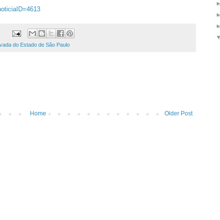
noticiaID=4613
ivada do Estado de São Paulo
Home
Older Post