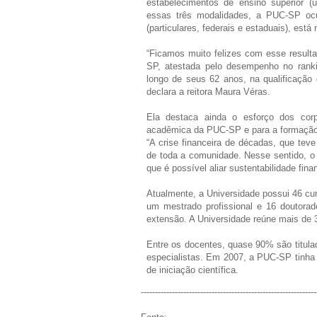
estabelecimentos de ensino superior (un
essas três modalidades, a PUC-SP ocup
(particulares, federais e estaduais), está
“Ficamos muito felizes com esse resul
SP, atestada pelo desempenho no rankin
longo de seus 62 anos, na qualificação
declara a reitora Maura Véras.
Ela destaca ainda o esforço dos corp
acadêmica da PUC-SP e para a formação d
“A crise financeira de décadas, que tev
de toda a comunidade. Nesse sentido, 
que é possível aliar sustentabilidade fin
Atualmente, a Universidade possui 46 cu
um mestrado profissional e 16 doutorad
extensão. A Universidade reúne mais de 
Entre os docentes, quase 90% são titul
especialistas. Em 2007, a PUC-SP tinha 
de iniciação científica.
--------------------------------------------------------------