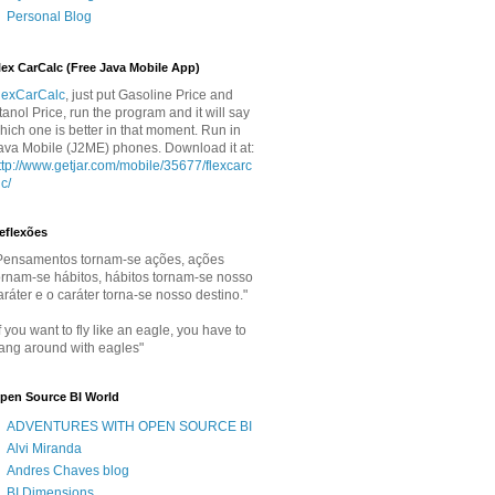
Personal Blog
lex CarCalc (Free Java Mobile App)
lexCarCalc
, just put Gasoline Price and
tanol Price, run the program and it will say
hich one is better in that moment. Run in
ava Mobile (J2ME) phones. Download it at:
ttp://www.getjar.com/mobile/35677/flexcarc
lc/
eflexões
Pensamentos tornam-se ações, ações
ornam-se hábitos, hábitos tornam-se nosso
aráter e o caráter torna-se nosso destino."
If you want to fly like an eagle, you have to
ang around with eagles"
pen Source BI World
ADVENTURES WITH OPEN SOURCE BI
Alvi Miranda
Andres Chaves blog
BI Dimensions