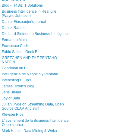
Blog - IT4Biz IT Solutions
Business Intelligence in Real Life
(Wayne Johnson)
Daniel Einspanjer's journal
Daniel Rabelo
Diethard Steiner on Business Intelligence
Fernando Maia
Francesco Corti
Fábio Salles - Geek BI
GRETCHEN AND THE PENTAHO
NATION
Goodman on BI
Inteligencia de Negocio y Pentaho
Interesting IT Tip's
James Dixon’s Blog
Jens Bleuel
Joy of Data
Julian Hyde on Streaming Data, Open
Source OLAP. And stuff
Kleyson Rios
L' avènement de la Business Intelligence
Open source
Mark Hall on Data Mining & Weka