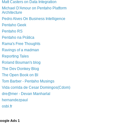
Matt Casters on Data Integration
Michael D'Amour on Pentaho Platform
Architecture
Pedro Alves On Business Intelligence
Pentaho Geek
Pentaho RS
Pentaho na Prática
Rama's Free Thoughts
Ravings of a madman
Reporting Tales
Roland Bouman's blog
The Dev Donkey Blog
The Open Book on BI
Tom Barber - Pentaho Musings
Vida corrida de Cesar Domingos(Cdom)
dre@mer - Devan Manharlal
hernandezpaul
osbi.fr
oogle Ads 1