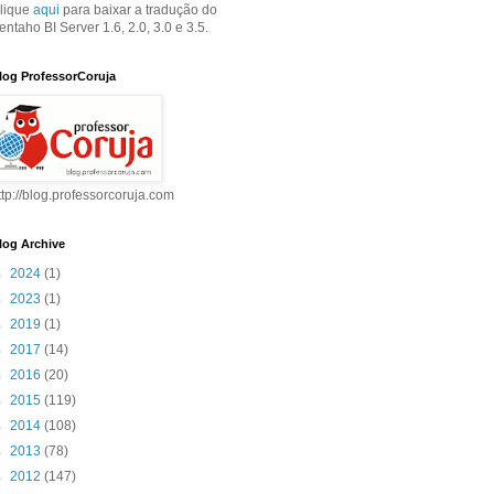
lique
aqui
para baixar a tradução do
entaho BI Server 1.6, 2.0, 3.0 e 3.5.
log ProfessorCoruja
ttp://blog.professorcoruja.com
log Archive
►
2024
(1)
►
2023
(1)
►
2019
(1)
►
2017
(14)
►
2016
(20)
►
2015
(119)
►
2014
(108)
►
2013
(78)
►
2012
(147)