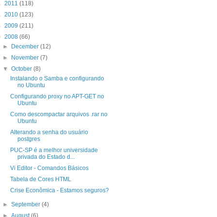
►
2011
(118)
►
2010
(123)
►
2009
(211)
▼
2008
(66)
►
December
(12)
►
November
(7)
▼
October
(8)
Instalando o Samba e configurando
no Ubuntu
Configurando proxy no APT-GET no
Ubuntu
Como descompactar arquivos .rar no
Ubuntu
Alterando a senha do usuário
postgres
PUC-SP é a melhor universidade
privada do Estado d...
Vi Editor - Comandos Básicos
Tabela de Cores HTML
Crise Econômica - Estamos seguros?
►
September
(4)
►
August
(6)