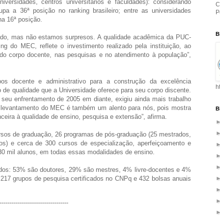
iversidades, centros universitários e faculdades): considerando
C
a a 36ª posição no ranking brasileiro; entre as universidades
P
 na 16ª posição.
B
tado, mas não estamos surpresos. A qualidade acadêmica da PUC-
g do MEC, reflete o investimento realizado pela instituição, ao
 do corpo docente, nas pesquisas e no atendimento à população”,
os docente e administrativo para a construção da excelência
h
e qualidade que a Universidade oferece para seu corpo discente.
e seu enfrentamento de 2005 em diante, exigiu ainda mais trabalho
o levantamento do MEC é também um alento para nós, pois mostra
B
anceira à qualidade de ensino, pesquisa e extensão”, afirma.
rsos de graduação, 26 programas de pós-graduação (25 mestrados,
os) e cerca de 300 cursos de especialização, aperfeiçoamento e
30 mil alunos, em todas essas modalidades de ensino.
ados: 53% são doutores, 29% são mestres, 4% livre-docentes e 4%
217 grupos de pesquisa certificados no CNPq e 432 bolsas anuais
-----------------------------------