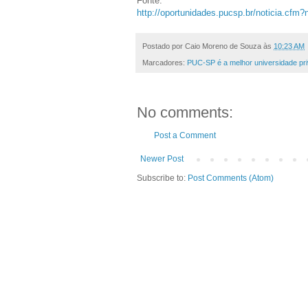
Fonte:
http://oportunidades.pucsp.br/noticia.cfm?
Postado por
Caio Moreno de Souza
às
10:23 AM
Marcadores:
PUC-SP é a melhor universidade pr
No comments:
Post a Comment
Newer Post
Subscribe to:
Post Comments (Atom)