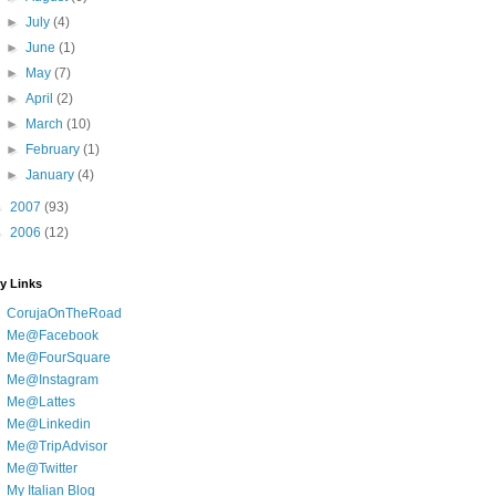
►
July
(4)
►
June
(1)
►
May
(7)
►
April
(2)
►
March
(10)
►
February
(1)
►
January
(4)
►
2007
(93)
►
2006
(12)
y Links
CorujaOnTheRoad
Me@Facebook
Me@FourSquare
Me@Instagram
Me@Lattes
Me@Linkedin
Me@TripAdvisor
Me@Twitter
My Italian Blog