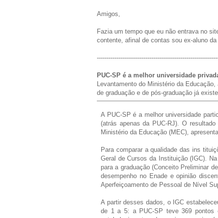
Amigos,
Fazia um tempo que eu não entrava no sit
contente, afinal de contas sou ex-aluno d
--------------------------------------------------------------
PUC-SP é a melhor universidade privad
Levantamento do Ministério da Educação, 
de graduação e de pós-graduação já exist
A PUC-SP é a melhor universidade partic
(atrás apenas da PUC-RJ). O resultado fa
Ministério da Educação (MEC), apresentad
Para comparar a qualidade das ins titui
Geral de Cursos da Instituição (IGC). Na
para a graduação (Conceito Preliminar de
desempenho no Enade e opinião discent
Aperfeiçoamento de Pessoal de Nível Sup
A partir desses dados, o IGC estabelece
de 1 a 5: a PUC-SP teve 369 pontos e 