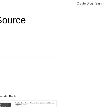
Source
entaho Book