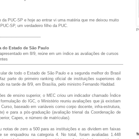
e da PUC-SP e hoje ao entrar vi uma matéria que me deixou muito
a PUC-SP, um verdadeiro filho da PUC.
P
---------------------------------
a do Estado de São Paulo
apresentado em 8/9, reúne em um índice as avaliações de cursos
entes
ular de todo o Estado de São Paulo e a segunda melhor do Brasil
z parte do primeiro ranking oficial de instituições superiores do
o na tarde de 8/9, em Brasília, pelo ministro Fernando Haddad.
ções de ensino superior, o MEC criou um indicador chamado Índice
 formulação do IGC, o Ministério reuniu avaliações que já existiam
 Curso, baseado em variáveis como corpo docente, infra-estrutura,
e) e para a pós-graduação (avaliação trienal da Coordenação de
erior, Capes, e número de matrículas).
u notas de zero a 500 para as instituições e as dividem em faixas
se enquadrou na categoria 4. No total, foram avaliadas 1.448
T