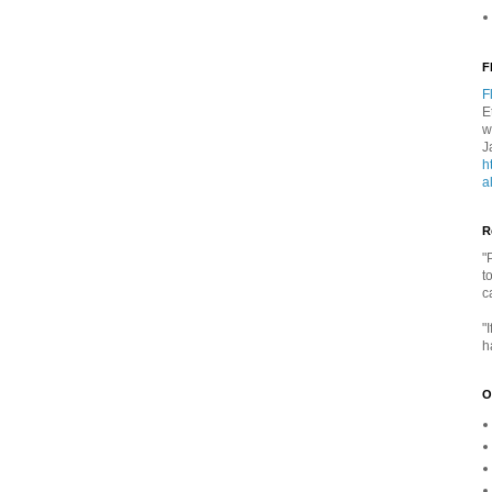
F
F
E
w
J
h
a
R
"
t
c
"
h
O