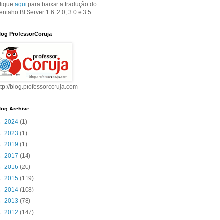
lique
aqui
para baixar a tradução do
entaho BI Server 1.6, 2.0, 3.0 e 3.5.
log ProfessorCoruja
ttp://blog.professorcoruja.com
log Archive
►
2024
(1)
►
2023
(1)
►
2019
(1)
►
2017
(14)
►
2016
(20)
►
2015
(119)
►
2014
(108)
►
2013
(78)
►
2012
(147)