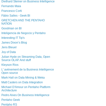
Diethard Steiner on Business Intelligence
Fernando Maia
Francesco Corti
Fábio Salles - Geek BI
GRETCHEN AND THE PENTAHO
NATION
Goodman on BI
Inteligencia de Negocio y Pentaho
Interesting IT Tip's
James Dixon’s Blog
Jens Bleuel
Joy of Data
Julian Hyde on Streaming Data, Open
Source OLAP. And stuff
Kleyson Rios
L' avènement de la Business Intelligence
Open source
Mark Hall on Data Mining & Weka
Matt Casters on Data Integration
Michael D'Amour on Pentaho Platform
Architecture
Pedro Alves On Business Intelligence
Pentaho Geek
Pentaho RS