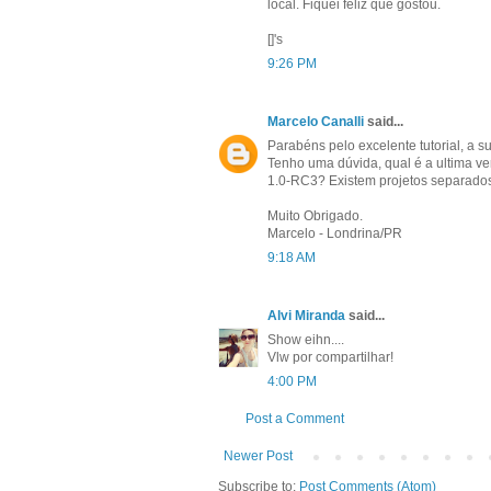
local. Fiquei feliz que gostou.
[]'s
9:26 PM
Marcelo Canalli
said...
Parabéns pelo excelente tutorial, a su
Tenho uma dúvida, qual é a ultima v
1.0-RC3? Existem projetos separados
Muito Obrigado.
Marcelo - Londrina/PR
9:18 AM
Alvi Miranda
said...
Show eihn....
Vlw por compartilhar!
4:00 PM
Post a Comment
Newer Post
Subscribe to:
Post Comments (Atom)