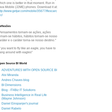
hich one is better in that moment. Run in
ava Mobile (J2ME) phones. Download it at:
ttp://www.getjar.com/mobile/35677/flexcarc
lc/
eflexões
Pensamentos tornam-se ações, ações
ornam-se hábitos, hábitos tornam-se nosso
aráter e o caráter torna-se nosso destino."
If you want to fly like an eagle, you have to
ang around with eagles"
pen Source BI World
ADVENTURES WITH OPEN SOURCE BI
Alvi Miranda
Andres Chaves blog
BI Dimensions
Blog - IT4Biz IT Solutions
Business Intelligence in Real Life
(Wayne Johnson)
Daniel Einspanjer's journal
Daniel Rabelo