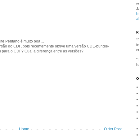
w
J
h
a
R
"
ite Pentaho é muito boa ...
t
ersão do CDF, pois recentemente obtive uma versão CDE-bundle-
c
 para o CDF? Qual a diferença entre as versões?
"
h
O
Home
Older Post