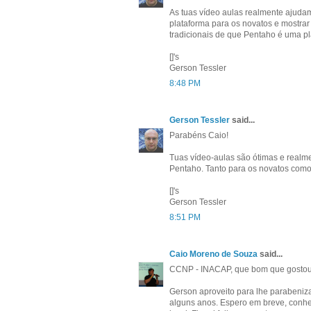
As tuas vídeo aulas realmente ajudam 
plataforma para os novatos e mostrar
tradicionais de que Pentaho é uma p
[]'s
Gerson Tessler
8:48 PM
Gerson Tessler
said...
Parabéns Caio!
Tuas vídeo-aulas são ótimas e realme
Pentaho. Tanto para os novatos como 
[]'s
Gerson Tessler
8:51 PM
Caio Moreno de Souza
said...
CCNP - INACAP, que bom que gostou
Gerson aproveito para lhe parabeniz
alguns anos. Espero em breve, conhe