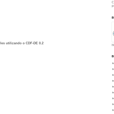
C
P
B
les utilizando o CDF-DE 0.2
h
B