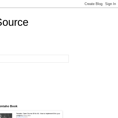
Source
entaho Book