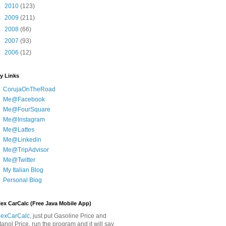
►
2010
(123)
►
2009
(211)
►
2008
(66)
►
2007
(93)
►
2006
(12)
y Links
CorujaOnTheRoad
Me@Facebook
Me@FourSquare
Me@Instagram
Me@Lattes
Me@Linkedin
Me@TripAdvisor
Me@Twitter
My Italian Blog
Personal Blog
lex CarCalc (Free Java Mobile App)
lexCarCalc
, just put Gasoline Price and
tanol Price, run the program and it will say