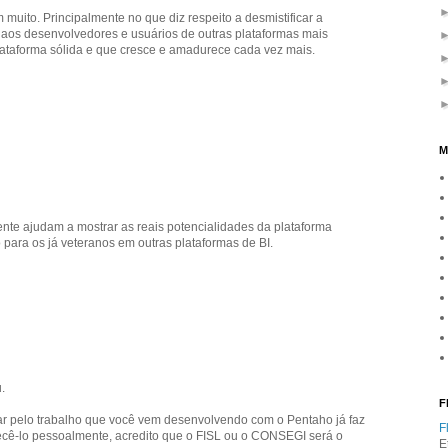
muito. Principalmente no que diz respeito a desmistificar a
 aos desenvolvedores e usuários de outras plataformas mais
lataforma sólida e que cresce e amadurece cada vez mais.
M
nte ajudam a mostrar as reais potencialidades da plataforma
para os já veteranos em outras plataformas de BI.
.
F
ar pelo trabalho que você vem desenvolvendo com o Pentaho já faz
F
cê-lo pessoalmente, acredito que o FISL ou o CONSEGI será o
E