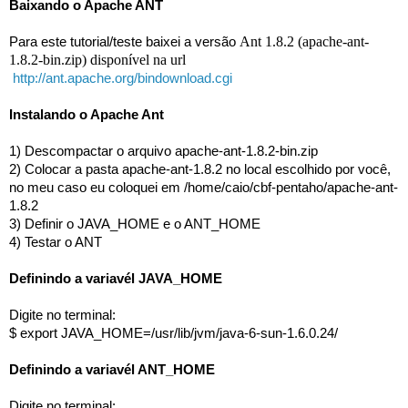
Baixando o Apache ANT
Ant 1.8.2 (apache-ant-
Para este tutorial/teste baixei a versão 
1.8.2-bin.zip) disponível na url
http://ant.apache.org/bindownload.cgi
Instalando o Apache Ant
1) Descompactar o arquivo apache-ant-1.8.2-bin.zip
2) Colocar a pasta apache-ant-1.8.2 no local escolhido por você, 
no meu caso eu coloquei em /home/caio/cbf-pentaho/apache-ant-
1.8.2
3) Definir o JAVA_HOME e o ANT_HOME
4) Testar o ANT
Definindo a variavél JAVA_HOME
Digite no terminal:
$ export JAVA_HOME=/usr/lib/jvm/java-6-sun-1.6.0.24/
Definindo a variavél ANT_HOME
Digite no terminal: