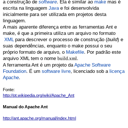
a construção de
software
. Ela é similar ao
make
 mas é 
escrita na linguagem
Java
 e foi desenvolvida 
inicialmente para ser utilizada em projetos desta 
linguagem.
A mais aparente diferença entre as ferramentas Ant e 
make, é que a primeira utiliza um arquivo no formato
XML
 para descrever o processo de construção (
build
) e 
suas dependências, enquanto o make possui o seu 
próprio formato de arquivo, o
Makefile
. Por padrão este 
arquivo XML tem o nome 
.
build.xml
A ferramenta Ant é um projeto da
Apache Software 
Foundation
. É um
software livre
, licenciado sob a
licença 
Apache
.
Fonte:
http://pt.wikipedia.org/wiki/Apache_Ant
Manual do Apache Ant
http://ant.apache.org/manual/index.html