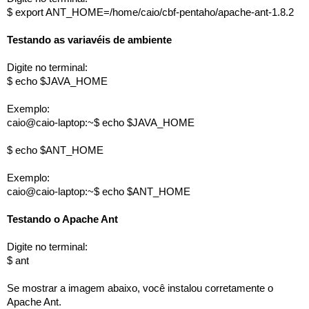
$ export ANT_HOME=/home/caio/cbf-pentaho/apache-ant-1.8.2
Testando as variavéis de ambiente
Digite no terminal:
$ echo $JAVA_HOME
Exemplo:
caio@caio-laptop:~$ echo $JAVA_HOME
$ echo $ANT_HOME
Exemplo:
caio@caio-laptop:~$ echo $ANT_HOME
Testando o Apache Ant
Digite no terminal:
$ ant
Se mostrar a imagem abaixo, você instalou corretamente o 
Apache Ant.