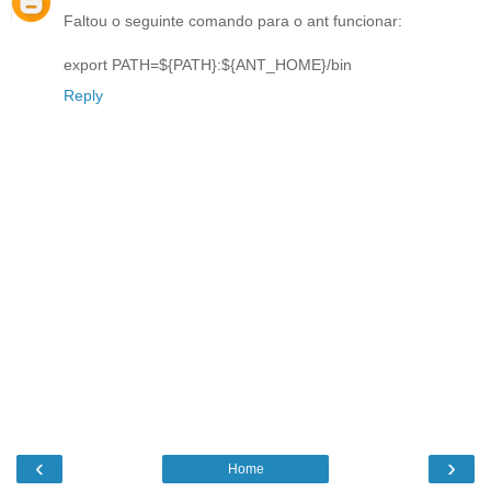
Faltou o seguinte comando para o ant funcionar:
export PATH=${PATH}:${ANT_HOME}/bin
Reply
‹
›
Home