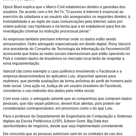
Opice Blum explica que o Marco Civil estabeleceu direitos e garantias dos
usuários. De acordo com o Art. Art.7o, "O acesso à Internet é essencial ao
exercício da cidadania e ao usuário são assegurados os seguintes direitos: à
inviolabilidade e ao sigilo de suas comunicações pela Internet, salvo por
ordem judicial, nas hipóteses e na forma que a lei estabelecer para fins de
investigação criminal ou instrução processual penal."
As empresas também precisam informar onde os dados estão sendo
armazenados. Outro advogado especializado em direito digital, Rony Vainzof,
vice-presidente do Conselho de Tecnologia da Informação da FecomercioSP,
acrescenta que todas as redes sociais internacionais que estão operando no
País e coletam dados de brasileiros no mercado local terão de respeitar a
nova regulamentação.
Vainzof cita como exemplo o caso polêmico envolvendo o Facebook e a
empresa desenvolvedora do aplicativo Lulu, disponível apenas para
mulheres, que permite avaliações de forma anônima do perfil de homens pela
rede social. Uma ação na Justiça de um usuário brasileiro do Facebook,
considerou o uso indevido dos dados pela mídia social.
Com esse caso, o advogado adverte que as companhias que compram dados
pessoais, que não sejam públicos, devem ficar atentas, pois podem ser
consideradas corresponsáveis, em processos como o do app Lulu.
Para o professor do Departamento de Engenharia de Computação e Sistemas
digitais da Escola Politécnica (USP), Edison Gomi, Big Data traz
oportunidades de negócios, desde que seja implementado corretamente.
Ele concorda que as pessoas autorizam sem ler os contratos de uso dos