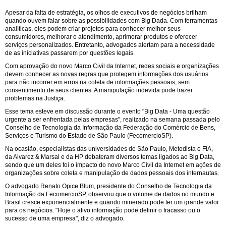
Apesar da falta de estratégia, os olhos de executivos de negócios brilham
quando ouvem falar sobre as possibilidades com Big Dada. Com ferramentas
analíticas, eles podem criar projetos para conhecer melhor seus
consumidores, melhorar o atendimento, aprimorar produtos e oferecer
serviços personalizados. Entretanto, advogados alertam para a necessidade
de as iniciativas passarem por questões legais.
Com aprovação do novo Marco Civil da Internet, redes sociais e organizações
devem conhecer as novas regras que protegem informações dos usuários
para não incorrer em erros na coleta de informações pessoais, sem
consentimento de seus clientes. A manipulação indevida pode trazer
problemas na Justiça.
Esse tema esteve em discussão durante o evento "Big Data - Uma questão
urgente a ser enfrentada pelas empresas", realizado na semana passada pelo
Conselho de Tecnologia da Informação da Federação do Comércio de Bens,
Serviços e Turismo do Estado de São Paulo (FecomercioSP).
Na ocasião, especialistas das universidades de São Paulo, Metodista e FIA,
da Alvarez & Marsal e da HP debateram diversos temas ligados ao Big Data,
sendo que um deles foi o impacto do novo Marco Civil da Internet em ações de
organizações sobre coleta e manipulação de dados pessoais dos internautas.
O advogado Renato Opice Blum, presidente do Conselho de Tecnologia da
Informação da FecomercioSP, observou que o volume de dados no mundo e
Brasil cresce exponencialmente e quando minerado pode ter um grande valor
para os negócios. "Hoje o ativo informação pode definir o fracasso ou o
sucesso de uma empresa", diz o advogado.