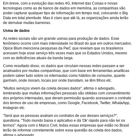
Em breve, com a evolução das redes 4G, Internet das Coisas e novas
tecnologias como as de banco de dados em memória, as companhias vão
poder capturar qualquer tipo de informação em tempo real, colocando o Big
Data em total plenitude. Mas é claro que até lá, as organizações ainda terão
de derrubar muitas barreiras.
Usina de dados
As redes sociais são um grande usinas para produção de dados. Esse
fenômeno ocorre com mais intensidade no Brasil do que em outros mercados.
Opice Blum menciona pesquisas da PwC que revelam que os brasileiros
acessam hoje esse serviço três vezes mais que os Estados Unidos, mesmo
com as deficiências atuais da banda larga.
Como resultado disso, os dados que circulam nessas redes passam a ser
analisados por muitas companhias, que com base em ferramentas analíticas
podem saber tudo sobre os internautas como hábitos de consumo, quanto
ganham, onde moram, locais por onde transitam, se têm filhos etc.
"Muitos serviços vivem da coleta desses dados", afirma o advogado,
lembrando que muitas informações pessoais são obtidas com consentimento
dos próprios internautas, que deram permissão quando acessaram o contrato
dos termos de uso de empresas, como Google, Facebook, Twitter, WhataApp,
Instagran etc.
"Será que as pessoas avaliam os contratos de uso desses serviços?",
questiona. "Todo mundo baixa o aplicativo e dá 'Ok' rápido para não ler os
termos". Agora com o Marco Civil, todas essas empresas que estão no Brasil
terão de informar corretamente sobre essa questão da coleta dos dados,
afirma o advogado.