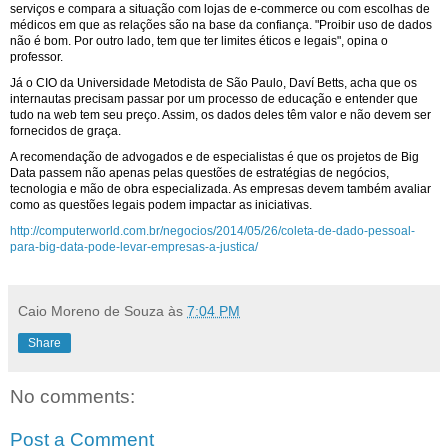
serviços e compara a situação com lojas de e-commerce ou com escolhas de
médicos em que as relações são na base da confiança. "Proibir uso de dados
não é bom. Por outro lado, tem que ter limites éticos e legais", opina o
professor.
Já o CIO da Universidade Metodista de São Paulo, Daví Betts, acha que os
internautas precisam passar por um processo de educação e entender que
tudo na web tem seu preço. Assim, os dados deles têm valor e não devem ser
fornecidos de graça.
A recomendação de advogados e de especialistas é que os projetos de Big
Data passem não apenas pelas questões de estratégias de negócios,
tecnologia e mão de obra especializada. As empresas devem também avaliar
como as questões legais podem impactar as iniciativas.
http://computerworld.com.br/negocios/2014/05/26/coleta-de-dado-pessoal-
para-big-data-pode-levar-empresas-a-justica/
Caio Moreno de Souza
às
7:04 PM
Share
No comments:
Post a Comment