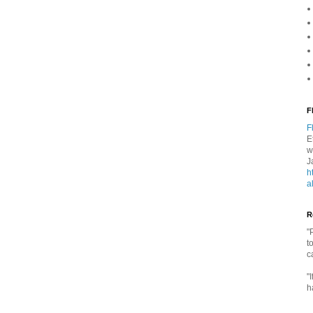
F
F
E
w
J
h
a
R
"
t
c
"
h