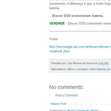
novamente. A diferença é que o modo Esp
bateria.
Discos SSD economizam bateria.
VERDADE
- Discos SSD consomem menos b
--------------------------------------------------------------
Fonte:
http://tecnologia.uol.com.br/dicas/ultimas-
notebook.jhtm
Postado por
Caio Moreno de Souza
às
9:41 AM
Marcadores:
Mitos e verdades sobre baterias de
No comments:
Post a Comment
Newer Post
Subscribe to:
Post Comments (Atom)