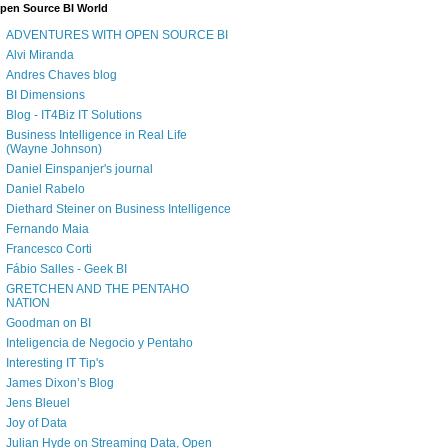
pen Source BI World
ADVENTURES WITH OPEN SOURCE BI
Alvi Miranda
Andres Chaves blog
BI Dimensions
Blog - IT4Biz IT Solutions
Business Intelligence in Real Life
(Wayne Johnson)
Daniel Einspanjer's journal
Daniel Rabelo
Diethard Steiner on Business Intelligence
Fernando Maia
Francesco Corti
Fábio Salles - Geek BI
GRETCHEN AND THE PENTAHO
NATION
Goodman on BI
Inteligencia de Negocio y Pentaho
Interesting IT Tip's
James Dixon’s Blog
Jens Bleuel
Joy of Data
Julian Hyde on Streaming Data, Open