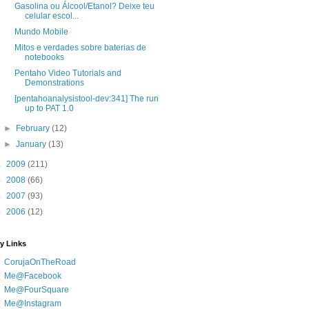
Gasolina ou Álcool/Etanol? Deixe teu
celular escol...
Mundo Mobile
Mitos e verdades sobre baterias de
notebooks
Pentaho Video Tutorials and
Demonstrations
[pentahoanalysistool-dev:341] The run
up to PAT 1.0
►
February
(12)
►
January
(13)
►
2009
(211)
►
2008
(66)
►
2007
(93)
►
2006
(12)
y Links
CorujaOnTheRoad
Me@Facebook
Me@FourSquare
Me@Instagram