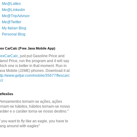
Me@Lattes
Me@Linkedin
Me@TripAdvisor
Me@Twitter
My Italian Blog
Personal Blog
lex CarCalc (Free Java Mobile App)
lexCarCalc
, just put Gasoline Price and
tanol Price, run the program and it will say
hich one is better in that moment. Run in
ava Mobile (J2ME) phones. Download it at:
ttp://www.getjar.com/mobile/35677/flexcarc
lc/
eflexões
Pensamentos tornam-se ações, ações
ornam-se hábitos, hábitos tornam-se nosso
aráter e o caráter torna-se nosso destino."
If you want to fly like an eagle, you have to
ang around with eagles"