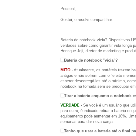
Pessoal,
Gostei, e resolvi compartilhar.
--------------------------------------------------------------
Bateria do notebook vicia? Dispositivos U
verdades sobre como garantir vida longa p
Henrique Joji, diretor de marketing e produt
Bateria de notebook "vicia"?
MITO
- Atualmente, os portáteis trazem ba
antigas e não sofrem com o "efeito memóri
esperar descarregá-las até o mínimo, como
notebook na tomada sem se preocupar em de
Tirar a bateria enquanto o notebook e
VERDADE
- Se você é um usuário que utl
para outro, é indicado retirar a bateria e
equipamento pode aumentar em 10%. Uma d
semanas para dar nova carga.
Tenho que usar a bateria até o final pa