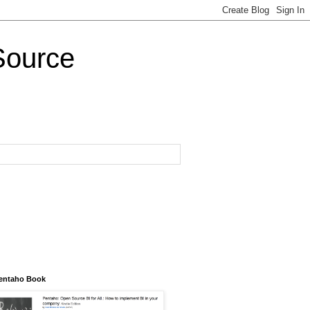
Source
entaho Book