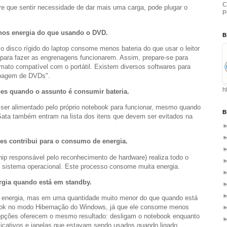
C
re que sentir necessidade de dar mais uma carga, pode plugar o
P
nos energia do que usando o DVD.
B
o disco rígido do laptop consome menos bateria do que usar o leitor
a para fazer as engrenagens funcionarem. Assim, prepare-se para
ato compatível com o portátil. Existem diversos softwares para
ipagem de DVDs".
h
ões quando o assunto é consumir bateria.
 ser alimentado pelo próprio notebook para funcionar, mesmo quando
B
ata também entram na lista dos itens que devem ser evitados na
zes contribui para o consumo de energia.
chip responsável pelo reconhecimento de hardware) realiza todo o
o sistema operacional. Este processo consome muita energia.
gia quando está em standby.
 energia, mas em uma quantidade muito menor do que quando está
book no modo Hibernação do Windows, já que ele consome menos
opções oferecem o mesmo resultado: desligam o notebook enquanto
licativos e janelas que estavam sendo usados quando ligado