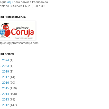
lique
aqui
para baixar a tradução do
entaho BI Server 1.6, 2.0, 3.0 e 3.5.
log ProfessorCoruja
ttp://blog.professorcoruja.com
log Archive
►
2024
(1)
►
2023
(1)
►
2019
(1)
►
2017
(14)
►
2016
(20)
►
2015
(119)
►
2014
(108)
►
2013
(78)
►
2012
(147)