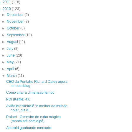
►
2011
(118)
▼
2010
(123)
►
December
(2)
►
November
(7)
►
October
(8)
►
September
(10)
►
August
(11)
►
July
(2)
►
June
(20)
►
May
(21)
►
April
(6)
▼
March
(11)
CEO da Pentaho Richard Daley agora
tem um blog
Como criar a dimensão tempo
PDI (Kettle) 4.0
Avião brasileiro é "o melhor do mundo
hoje", diz d...
Rafael - O mestre do cubo mágico
(monta até com o pé)
Android ganhando mercado