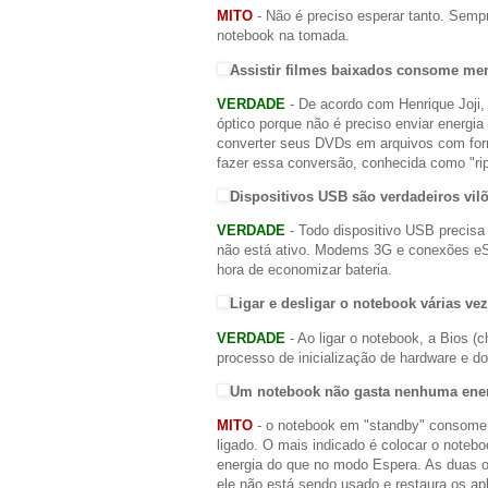
MITO
- Não é preciso esperar tanto. Semp
notebook na tomada.
Assistir filmes baixados consome me
VERDADE
- De acordo com Henrique Joji, 
óptico porque não é preciso enviar energi
converter seus DVDs em arquivos com form
fazer essa conversão, conhecida como "r
Dispositivos USB são verdadeiros vil
VERDADE
- Todo dispositivo USB precisa
não está ativo. Modems 3G e conexões eS
hora de economizar bateria.
Ligar e desligar o notebook várias ve
VERDADE
- Ao ligar o notebook, a Bios (
processo de inicialização de hardware e d
Um notebook não gasta nenhuma ener
MITO
- o notebook em "standby" consome
ligado. O mais indicado é colocar o note
energia do que no modo Espera. As duas 
ele não está sendo usado e restaura os ap