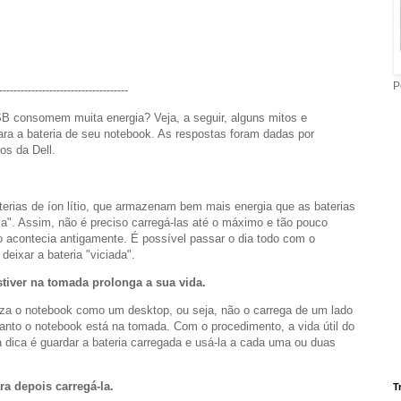
P
------------------------------------
SB consomem muita energia? Veja, a seguir, alguns mitos e
ara a bateria de seu notebook. As respostas foram dadas por
os da Dell.
terias de íon lítio, que armazenam bem mais energia que as baterias
a". Assim, não é preciso carregá-las até o máximo e tão pouco
 acontecia antigamente. É possível passar o dia todo com o
ixar a bateria "viciada".
stiver na tomada prolonga a sua vida.
iza o notebook como um desktop, ou seja, não o carrega de um lado
nquanto o notebook está na tomada. Com o procedimento, a vida útil do
ica é guardar a bateria carregada e usá-la a cada uma ou duas
ra depois carregá-la.
T