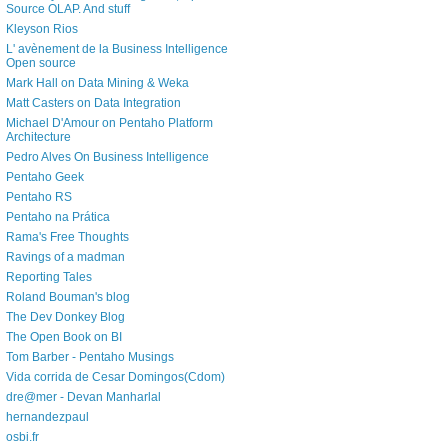
Source OLAP. And stuff
Kleyson Rios
L' avènement de la Business Intelligence
Open source
Mark Hall on Data Mining & Weka
Matt Casters on Data Integration
Michael D'Amour on Pentaho Platform
Architecture
Pedro Alves On Business Intelligence
Pentaho Geek
Pentaho RS
Pentaho na Prática
Rama's Free Thoughts
Ravings of a madman
Reporting Tales
Roland Bouman's blog
The Dev Donkey Blog
The Open Book on BI
Tom Barber - Pentaho Musings
Vida corrida de Cesar Domingos(Cdom)
dre@mer - Devan Manharlal
hernandezpaul
osbi.fr