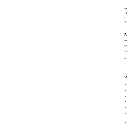
E
w
J
h
a
R
"
t
c
"
h
O