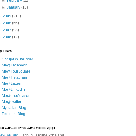
►
February
(12)
►
January
(13)
►
2009
(211)
►
2008
(66)
►
2007
(93)
►
2006
(12)
y Links
CorujaOnTheRoad
Me@Facebook
Me@FourSquare
Me@Instagram
Me@Lattes
Me@Linkedin
Me@TripAdvisor
Me@Twitter
My Italian Blog
Personal Blog
lex CarCalc (Free Java Mobile App)
lexCarCalc
, just put Gasoline Price and