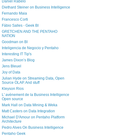
Daniel Rabelo
Diethard Steiner on Business Intelligence
Fernando Maia
Francesco Corti
Fábio Salles - Geek BI
GRETCHEN AND THE PENTAHO
NATION
Goodman on BI
Inteligencia de Negocio y Pentaho
Interesting IT Tip's
James Dixon’s Blog
Jens Bleuel
Joy of Data
Julian Hyde on Streaming Data, Open
Source OLAP. And stuff
Kleyson Rios
L' avènement de la Business Intelligence
Open source
Mark Hall on Data Mining & Weka
Matt Casters on Data Integration
Michael D'Amour on Pentaho Platform
Architecture
Pedro Alves On Business Intelligence
Pentaho Geek