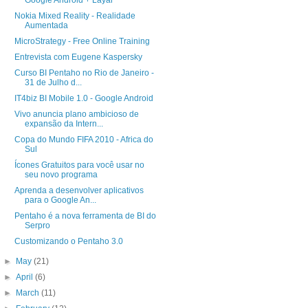
Google Android + Layar
Nokia Mixed Reality - Realidade
Aumentada
MicroStrategy - Free Online Training
Entrevista com Eugene Kaspersky
Curso BI Pentaho no Rio de Janeiro -
31 de Julho d...
IT4biz BI Mobile 1.0 - Google Android
Vivo anuncia plano ambicioso de
expansão da Intern...
Copa do Mundo FIFA 2010 - Africa do
Sul
Ícones Gratuitos para você usar no
seu novo programa
Aprenda a desenvolver aplicativos
para o Google An...
Pentaho é a nova ferramenta de BI do
Serpro
Customizando o Pentaho 3.0
►
May
(21)
►
April
(6)
►
March
(11)