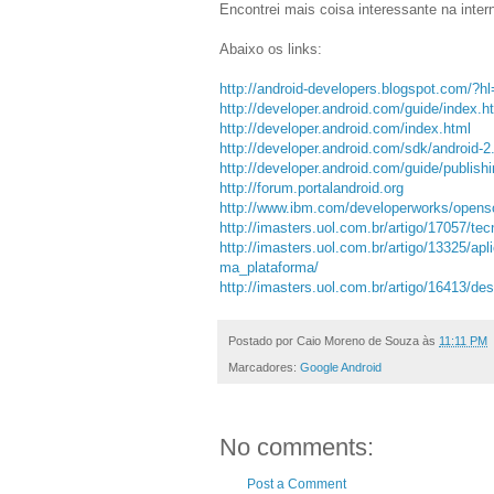
Encontrei mais coisa interessante na intern
Abaixo os links:
http://android-developers.blogspot.com/?h
http://developer.android.com/guide/index.h
http://developer.android.com/index.html
http://developer.android.com/sdk/android-2
http://developer.android.com/guide/publish
http://forum.portalandroid.org
http://www.ibm.com/developerworks/opensou
http://imasters.uol.com.br/artigo/17057/t
http://imasters.uol.com.br/artigo/13325/
ma_plataforma/
http://imasters.uol.com.br/artigo/16413/d
Postado por
Caio Moreno de Souza
às
11:11 PM
Marcadores:
Google Android
No comments:
Post a Comment