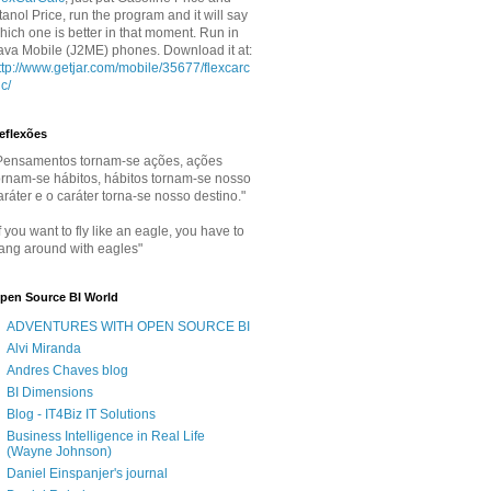
tanol Price, run the program and it will say
hich one is better in that moment. Run in
ava Mobile (J2ME) phones. Download it at:
ttp://www.getjar.com/mobile/35677/flexcarc
lc/
eflexões
Pensamentos tornam-se ações, ações
ornam-se hábitos, hábitos tornam-se nosso
aráter e o caráter torna-se nosso destino."
If you want to fly like an eagle, you have to
ang around with eagles"
pen Source BI World
ADVENTURES WITH OPEN SOURCE BI
Alvi Miranda
Andres Chaves blog
BI Dimensions
Blog - IT4Biz IT Solutions
Business Intelligence in Real Life
(Wayne Johnson)
Daniel Einspanjer's journal