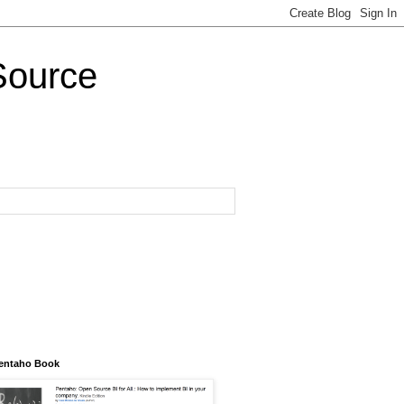
Source
entaho Book