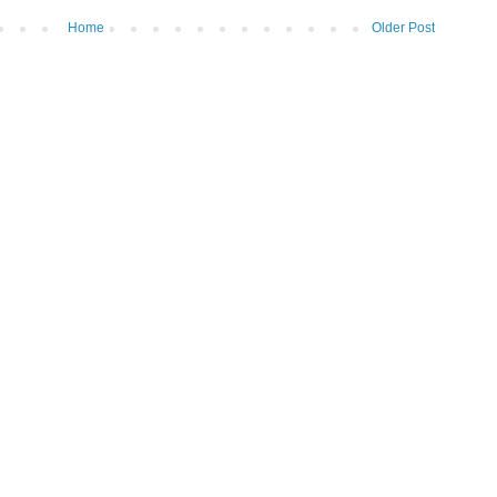
Home
Older Post