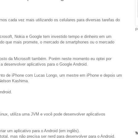
s cada vez mais utilizando os celulares para diversas tarefas do
P
rosoft, Nokia e Google tem investido tempo e dinheiro em um
ado que mais promete, o mercado de smartphones ou o mercado
gosto da Microsoft também. Porém neste momento eu optei por
 a desenvolver aplicativos para o Google Android.
ento de iPhone com Lucas Longo, um mestre em iPhone e depois um
 Nelson Kashima.
ndroid.
inux, utiliza uma JVM e você pode desenvolver aplicativos
ar um aplicativo para o Android (em inglês).
T
 total, mas não precisa ser nerd para desenvolver para o Android.