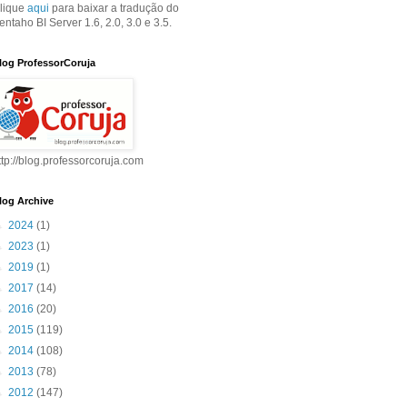
lique
aqui
para baixar a tradução do
entaho BI Server 1.6, 2.0, 3.0 e 3.5.
log ProfessorCoruja
ttp://blog.professorcoruja.com
log Archive
►
2024
(1)
►
2023
(1)
►
2019
(1)
►
2017
(14)
►
2016
(20)
►
2015
(119)
►
2014
(108)
►
2013
(78)
►
2012
(147)