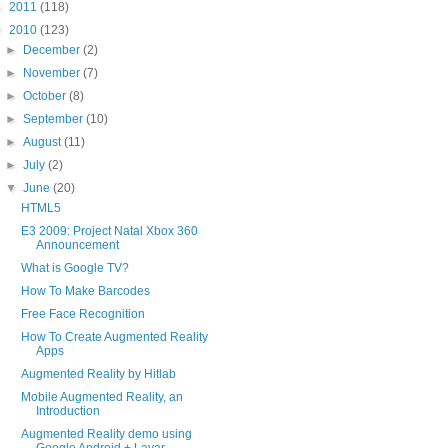
►
2011
(118)
▼
2010
(123)
►
December
(2)
►
November
(7)
►
October
(8)
►
September
(10)
►
August
(11)
►
July
(2)
▼
June
(20)
HTML5
E3 2009: Project Natal Xbox 360
Announcement
What is Google TV?
How To Make Barcodes
Free Face Recognition
How To Create Augmented Reality
Apps
Augmented Reality by Hitlab
Mobile Augmented Reality, an
Introduction
Augmented Reality demo using