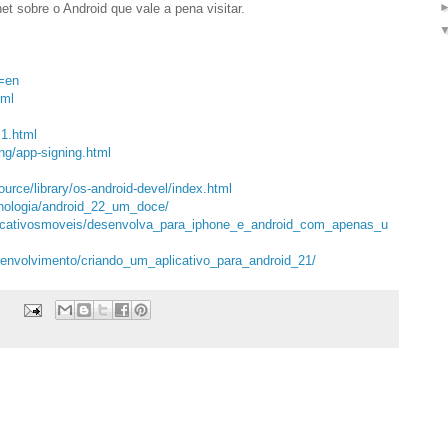
et sobre o Android que vale a pena visitar.
l=en
tml
.1.html
ing/app-signing.html
rce/library/os-android-devel/index.html
ecnologia/android_22_um_doce/
aplicativosmoveis/desenvolva_para_iphone_e_android_com_apenas_u
esenvolvimento/criando_um_aplicativo_para_android_21/