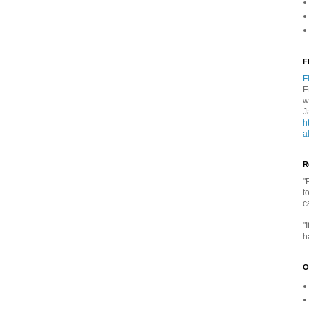
F
F
E
w
J
h
a
R
"
t
c
"
h
O