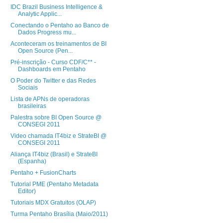
IDC Brazil Business Intelligence &
Analytic Applic...
Conectando o Pentaho ao Banco de
Dados Progress mu...
Aconteceram os treinamentos de BI
Open Source (Pen...
Pré-inscrição - Curso CDF/C** -
Dashboards em Pentaho
O Poder do Twitter e das Redes
Sociais
Lista de APNs de operadoras
brasileiras
Palestra sobre BI Open Source @
CONSEGI 2011
Video chamada IT4biz e StrateBI @
CONSEGI 2011
Aliança IT4biz (Brasil) e StrateBI
(Espanha)
Pentaho + FusionCharts
Tutorial PME (Pentaho Metadata
Editor)
Tutoriais MDX Gratuitos (OLAP)
Turma Pentaho Brasília (Maio/2011)