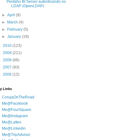
Pentaho BI Server autenticando no
LDAP (OpenLDAP)
►
April
(9)
►
March
(4)
►
February
(5)
►
January
(19)
►
2010
(123)
►
2009
(211)
►
2008
(66)
►
2007
(93)
►
2006
(12)
y Links
CorujaOnTheRoad
Me@Facebook
Me@FourSquare
Me@Instagram
Me@Lattes
Me@Linkedin
Me@TripAdvisor