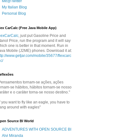
Me@Twitter
My Italian Blog
Personal Blog
lex CarCalc (Free Java Mobile App)
lexCarCalc
, just put Gasoline Price and
tanol Price, run the program and it will say
hich one is better in that moment. Run in
ava Mobile (J2ME) phones. Download it at:
ttp://www.getjar.com/mobile/35677/flexcarc
lc/
eflexões
Pensamentos tornam-se ações, ações
ornam-se hábitos, hábitos tornam-se nosso
aráter e o caráter torna-se nosso destino."
If you want to fly like an eagle, you have to
ang around with eagles"
pen Source BI World
ADVENTURES WITH OPEN SOURCE BI
Alvi Miranda