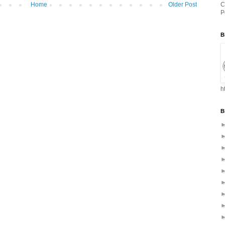
C
Home
Older Post
P
B
h
B