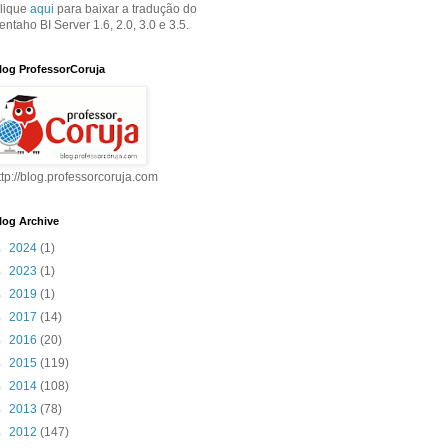
lique
aqui
para baixar a tradução do
entaho BI Server 1.6, 2.0, 3.0 e 3.5.
log ProfessorCoruja
ttp://blog.professorcoruja.com
log Archive
►
2024
(1)
►
2023
(1)
►
2019
(1)
►
2017
(14)
►
2016
(20)
►
2015
(119)
►
2014
(108)
►
2013
(78)
►
2012
(147)