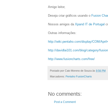
Amigo leitor,
Deseja criar gráficos usando o
Fusion Char
Nossos amigos da
Xpand IT de Portugal
cr
Outras informações:
http://wiki.pentaho.com/display/COM/Apr
http://davidlai101.com/blog/category/fusion
http://www.fusioncharts.com/free/
Postado por
Caio Moreno de Souza
às
9:56 PM
Marcadores:
Pentaho FusionCharts
No comments:
Post a Comment