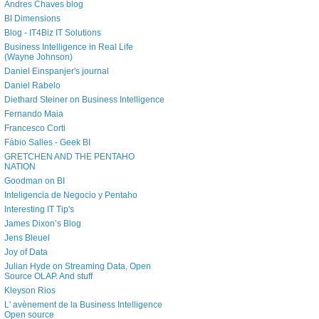
Andres Chaves blog
BI Dimensions
Blog - IT4Biz IT Solutions
Business Intelligence in Real Life
(Wayne Johnson)
Daniel Einspanjer's journal
Daniel Rabelo
Diethard Steiner on Business Intelligence
Fernando Maia
Francesco Corti
Fábio Salles - Geek BI
GRETCHEN AND THE PENTAHO
NATION
Goodman on BI
Inteligencia de Negocio y Pentaho
Interesting IT Tip's
James Dixon’s Blog
Jens Bleuel
Joy of Data
Julian Hyde on Streaming Data, Open
Source OLAP. And stuff
Kleyson Rios
L' avènement de la Business Intelligence
Open source