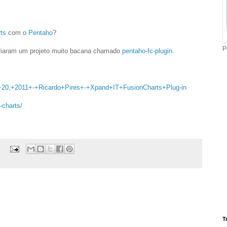
ts
com o
Pentaho
?
P
iaram um projeto muito bacana chamado
pentaho-fc-plugin
.
il+20,+2011+-+Ricardo+Pires+-+Xpand+IT+FusionCharts+Plug-in
-charts/
T