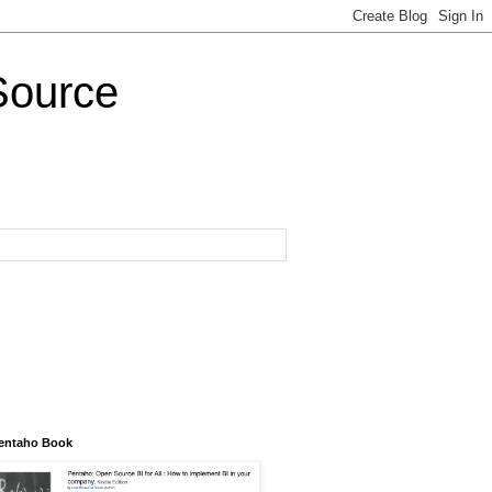
Source
entaho Book