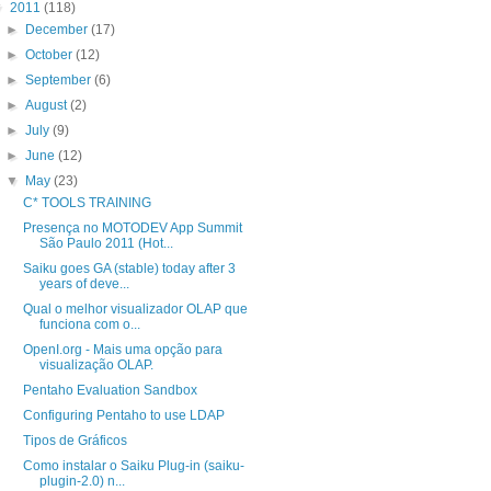
▼
2011
(118)
►
December
(17)
►
October
(12)
►
September
(6)
►
August
(2)
►
July
(9)
►
June
(12)
▼
May
(23)
C* TOOLS TRAINING
Presença no MOTODEV App Summit
São Paulo 2011 (Hot...
Saiku goes GA (stable) today after 3
years of deve...
Qual o melhor visualizador OLAP que
funciona com o...
OpenI.org - Mais uma opção para
visualização OLAP.
Pentaho Evaluation Sandbox
Configuring Pentaho to use LDAP
Tipos de Gráficos
Como instalar o Saiku Plug-in (saiku-
plugin-2.0) n...