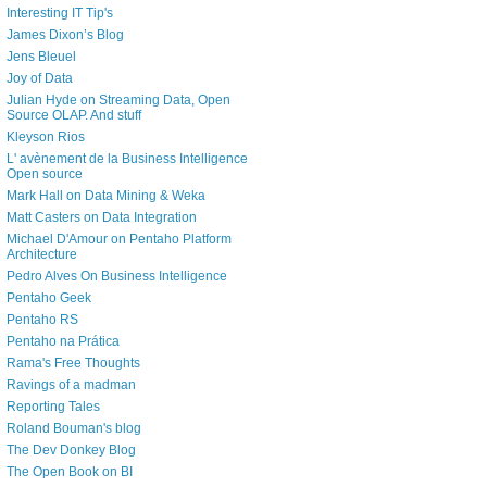
Interesting IT Tip's
James Dixon’s Blog
Jens Bleuel
Joy of Data
Julian Hyde on Streaming Data, Open
Source OLAP. And stuff
Kleyson Rios
L' avènement de la Business Intelligence
Open source
Mark Hall on Data Mining & Weka
Matt Casters on Data Integration
Michael D'Amour on Pentaho Platform
Architecture
Pedro Alves On Business Intelligence
Pentaho Geek
Pentaho RS
Pentaho na Prática
Rama's Free Thoughts
Ravings of a madman
Reporting Tales
Roland Bouman's blog
The Dev Donkey Blog
The Open Book on BI