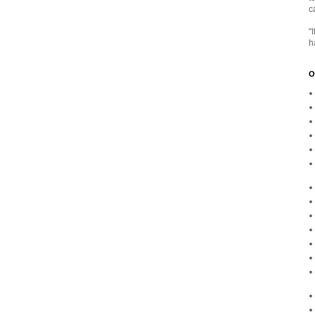
c
"
h
O