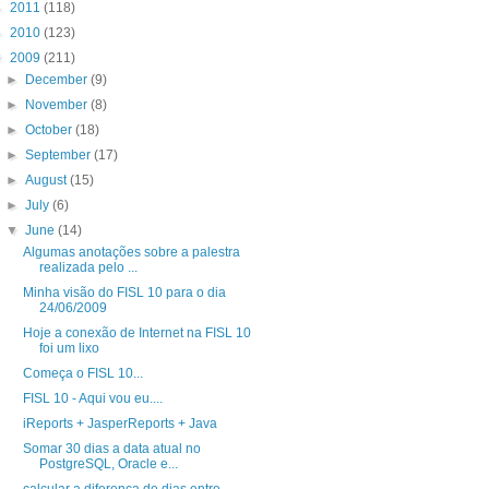
►
2011
(118)
►
2010
(123)
▼
2009
(211)
►
December
(9)
►
November
(8)
►
October
(18)
►
September
(17)
►
August
(15)
►
July
(6)
▼
June
(14)
Algumas anotações sobre a palestra
realizada pelo ...
Minha visão do FISL 10 para o dia
24/06/2009
Hoje a conexão de Internet na FISL 10
foi um lixo
Começa o FISL 10...
FISL 10 - Aqui vou eu....
iReports + JasperReports + Java
Somar 30 dias a data atual no
PostgreSQL, Oracle e...