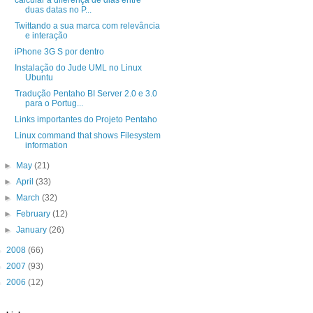
calcular a diferença de dias entre
duas datas no P...
Twittando a sua marca com relevância
e interação
iPhone 3G S por dentro
Instalação do Jude UML no Linux
Ubuntu
Tradução Pentaho BI Server 2.0 e 3.0
para o Portug...
Links importantes do Projeto Pentaho
Linux command that shows Filesystem
information
►
May
(21)
►
April
(33)
►
March
(32)
►
February
(12)
►
January
(26)
►
2008
(66)
►
2007
(93)
►
2006
(12)