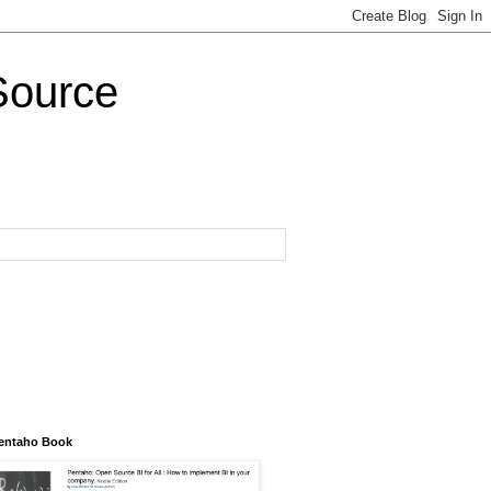
Source
entaho Book