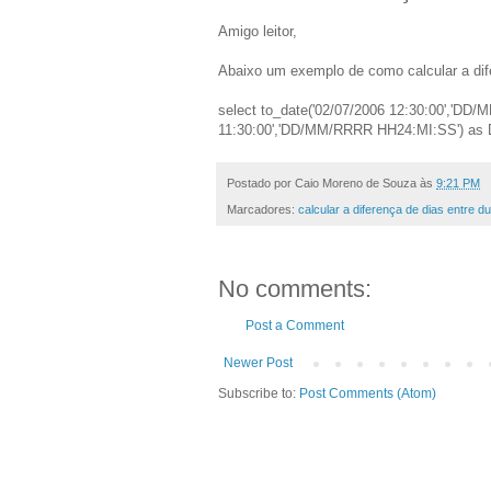
Amigo leitor,
Abaixo um exemplo de como calcular a dif
select to_date('02/07/2006 12:30:00','DD
11:30:00','DD/MM/RRRR HH24:MI:SS') as
Postado por
Caio Moreno de Souza
às
9:21 PM
Marcadores:
calcular a diferença de dias entre 
No comments:
Post a Comment
Newer Post
Subscribe to:
Post Comments (Atom)