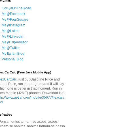
y Links
CorujaOnTheRoad
Me@Facebook
Me@FourSquare
Me@Instagram
Me@Lattes
Me@Linkedin
Me@TripAdvisor
Me@Twitter
My Italian Blog
Personal Blog
lex CarCalc (Free Java Mobile App)
lexCarCalc
, just put Gasoline Price and
tanol Price, run the program and it will say
hich one is better in that moment. Run in
ava Mobile (J2ME) phones. Download it at:
ttp://www.getjar.com/mobile/35677/flexcarc
lc/
eflexões
Pensamentos tornam-se ações, ações
ornam-se hábitos, hábitos tornam-se nosso