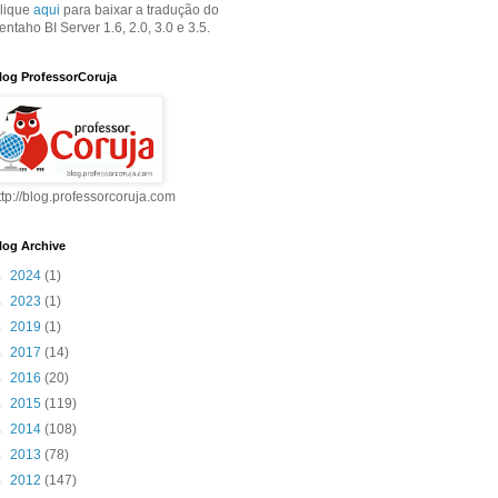
lique
aqui
para baixar a tradução do
entaho BI Server 1.6, 2.0, 3.0 e 3.5.
log ProfessorCoruja
ttp://blog.professorcoruja.com
log Archive
►
2024
(1)
►
2023
(1)
►
2019
(1)
►
2017
(14)
►
2016
(20)
►
2015
(119)
►
2014
(108)
►
2013
(78)
►
2012
(147)