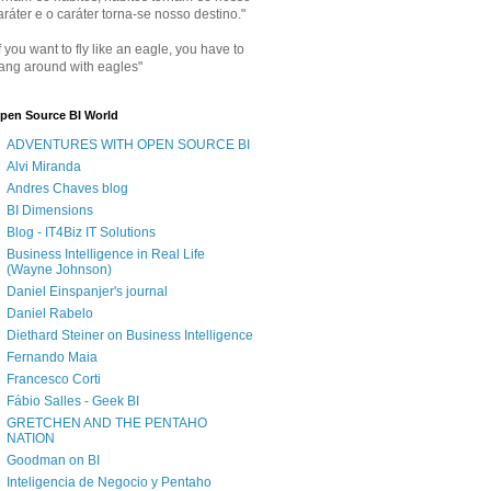
aráter e o caráter torna-se nosso destino."
If you want to fly like an eagle, you have to
ang around with eagles"
pen Source BI World
ADVENTURES WITH OPEN SOURCE BI
Alvi Miranda
Andres Chaves blog
BI Dimensions
Blog - IT4Biz IT Solutions
Business Intelligence in Real Life
(Wayne Johnson)
Daniel Einspanjer's journal
Daniel Rabelo
Diethard Steiner on Business Intelligence
Fernando Maia
Francesco Corti
Fábio Salles - Geek BI
GRETCHEN AND THE PENTAHO
NATION
Goodman on BI
Inteligencia de Negocio y Pentaho