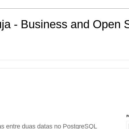
uja - Business and Open 
P
ias entre duas datas no PostgreSQL