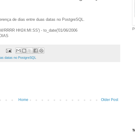
erença de dias entre duas datas no PostgreSQL.
P
/MM/RRRR HH24:MI:SS') - to_date('01/06/2006
 DIAS
duas datas no PostgreSQL
Home
Older Post
T