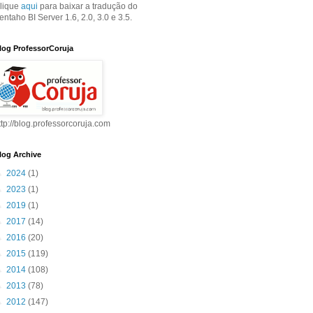
lique
aqui
para baixar a tradução do
entaho BI Server 1.6, 2.0, 3.0 e 3.5.
log ProfessorCoruja
ttp://blog.professorcoruja.com
log Archive
►
2024
(1)
►
2023
(1)
►
2019
(1)
►
2017
(14)
►
2016
(20)
►
2015
(119)
►
2014
(108)
►
2013
(78)
►
2012
(147)