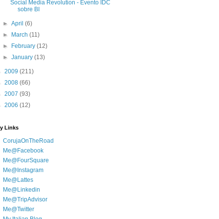
Social Media Revolution - Evento IDC
sobre BI
►
April
(6)
►
March
(11)
►
February
(12)
►
January
(13)
►
2009
(211)
►
2008
(66)
►
2007
(93)
►
2006
(12)
y Links
CorujaOnTheRoad
Me@Facebook
Me@FourSquare
Me@Instagram
Me@Lattes
Me@Linkedin
Me@TripAdvisor
Me@Twitter