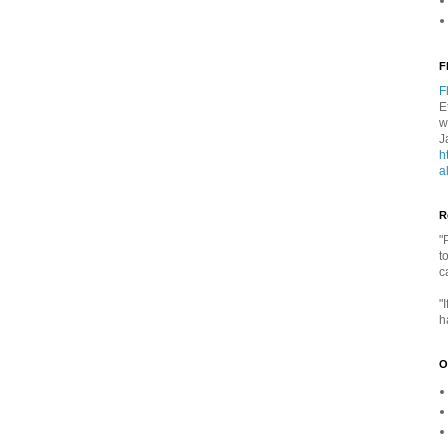
F
F
E
w
J
h
a
R
"
t
c
"
h
O