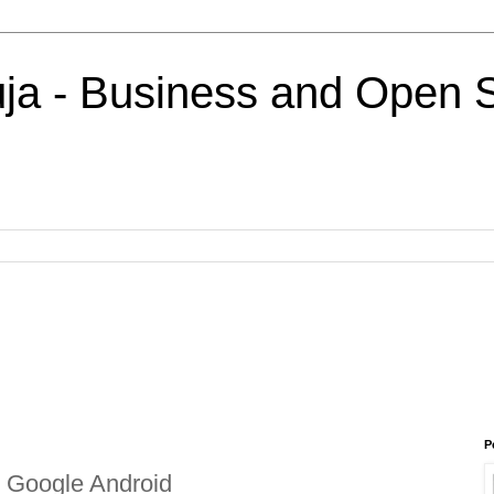
uja - Business and Open 
P
 - Google Android