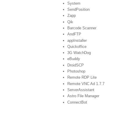
System
SendPosition
Zapp
Qik
Barcode Scanner
AndFTP
appInstaller
Quickoffice
3G WatchDog
eBuddy
DroidSCP
Photoshop
Remote RDP Lite
Remote VNC Ad 1.7.7
ServerAssistant
Astro File Manager
ConnectBot