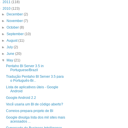
►
2011
(118)
▼
2010
(123)
►
December
(2)
►
November
(7)
►
October
(8)
►
September
(10)
►
August
(11)
►
July
(2)
►
June
(20)
▼
May
(21)
Pentaho BI Server 3.5 in
Portuguese/Brazil
Tradução Pentaho BI Server 3.5 para
o Português-Br...
Lista de aplicativos úteis - Google
Android
Google Android 2.2
Você usaria um BI de código aberto?
Correios prepara projeto de BI
Google divulga lista dos mil sites mais
acessados ...