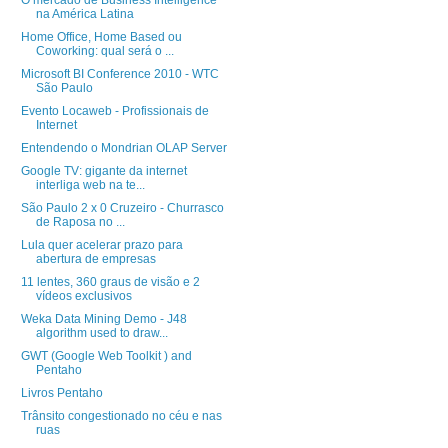
O mercado de Business Intelligence
na América Latina
Home Office, Home Based ou
Coworking: qual será o ...
Microsoft BI Conference 2010 - WTC
São Paulo
Evento Locaweb - Profissionais de
Internet
Entendendo o Mondrian OLAP Server
Google TV: gigante da internet
interliga web na te...
São Paulo 2 x 0 Cruzeiro - Churrasco
de Raposa no ...
Lula quer acelerar prazo para
abertura de empresas
11 lentes, 360 graus de visão e 2
vídeos exclusivos
Weka Data Mining Demo - J48
algorithm used to draw...
GWT (Google Web Toolkit ) and
Pentaho
Livros Pentaho
Trânsito congestionado no céu e nas
ruas