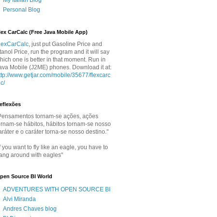
My Italian Blog
Personal Blog
lex CarCalc (Free Java Mobile App)
lexCarCalc
, just put Gasoline Price and
tanol Price, run the program and it will say
hich one is better in that moment. Run in
ava Mobile (J2ME) phones. Download it at:
ttp://www.getjar.com/mobile/35677/flexcarc
lc/
eflexões
Pensamentos tornam-se ações, ações
ornam-se hábitos, hábitos tornam-se nosso
aráter e o caráter torna-se nosso destino."
If you want to fly like an eagle, you have to
ang around with eagles"
pen Source BI World
ADVENTURES WITH OPEN SOURCE BI
Alvi Miranda
Andres Chaves blog