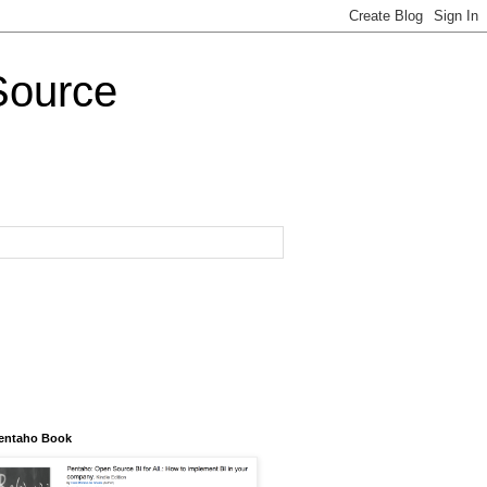
Source
entaho Book