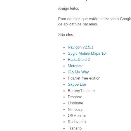
Amigo leitor,
Para aqueles que estão utilizando o Google
de aplicativos bacanas.
São eles:
Navigon v2.5.1
Sygic Mobile Maps 10
RadarDroid 2
Motonav
iGo My Way
PdaNet free edition
Skype Lite
BatteryTimeLite
Dropbox
Linphone
Nimbuzz
OSMonitor
Rodoviario
Transito