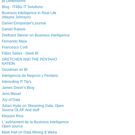
BI Dimensions
Blog - IT4Biz IT Solutions
Business Intelligence in Real Life
(Wayne Johnson)
Daniel Einspanjer's journal
Daniel Rabelo
Diethard Steiner on Business Intelligence
Fernando Maia
Francesco Corti
Fábio Salles - Geek BI
GRETCHEN AND THE PENTAHO
NATION
Goodman on BI
Inteligencia de Negocio y Pentaho
Interesting IT Tip's
James Dixon’s Blog
Jens Bleuel
Joy of Data
Julian Hyde on Streaming Data, Open
Source OLAP. And stuff
Kleyson Rios
L' avènement de la Business Intelligence
Open source
Mark Hall on Data Mining & Weka