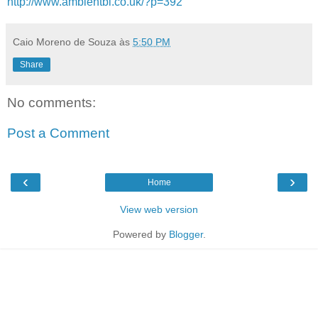
http://www.ambientbi.co.uk/?p=392
Caio Moreno de Souza
às
5:50 PM
Share
No comments:
Post a Comment
‹
›
Home
View web version
Powered by
Blogger
.